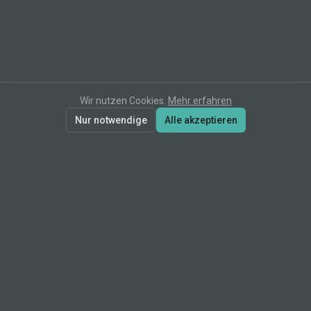
Wir nutzen Cookies.
Mehr erfahren
Nur notwendige
Alle akzeptieren
erz[IT]
Marie Wendler
IT‑Prozessberatung für Handwerksbetriebe