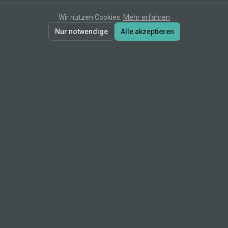
Wir nutzen Cookies.
Mehr erfahren
Nur notwendige
Alle akzeptieren
erz[IT]
Marie Wendler
IT‑Prozessberatung für Handwerksbetriebe
NAVIGATION
Startseite
Leistungen