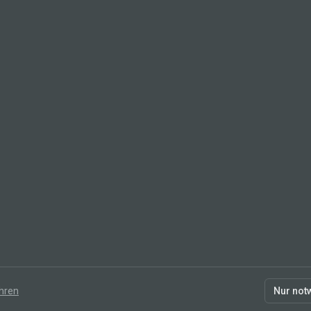
hren
Nur not