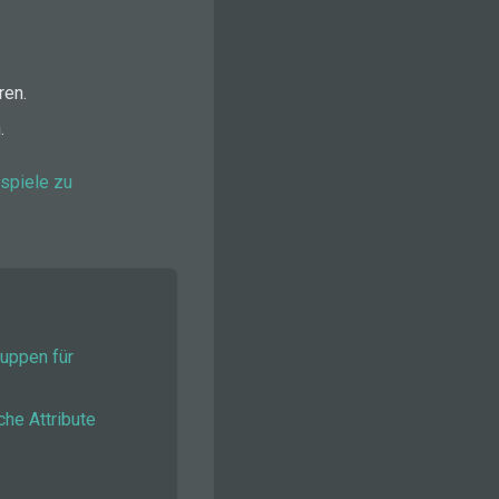
ren.
.
spiele zu
uppen für
che Attribute